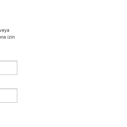
 veya
na izin